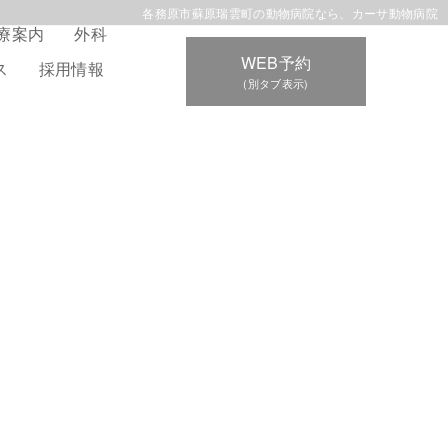
各務原市蘇原瑞雲町の動物病院なら、カーサ動物病院
療案内
外科
WEB予約
ス
採用情報